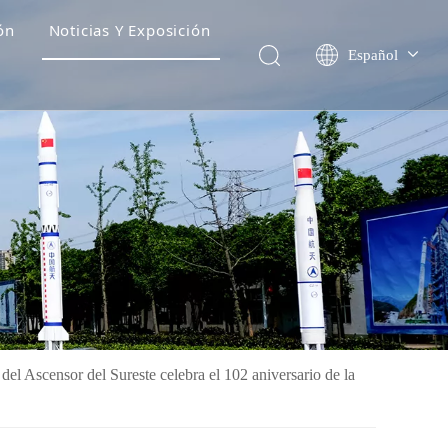
ón
Noticias Y Exposición
Español
English
简体中文
Pусский
el Ascensor del Sureste celebra el 102 aniversario de la