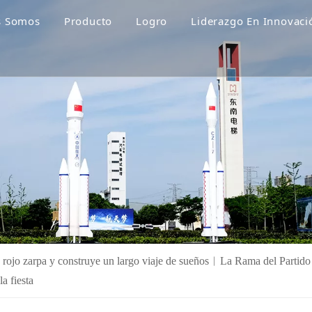
s Somos
Producto
Logro
Liderazgo En Innovaci
 rojo zarpa y construye un largo viaje de sueños︱La Rama del Partido d
a fiesta