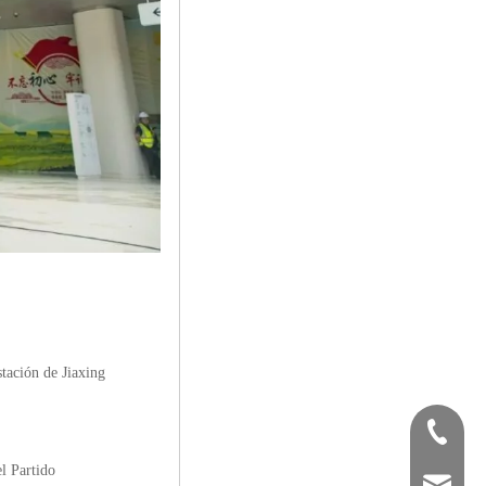
tación de Jiaxing
+86-400-
l Partido
oem@dnd