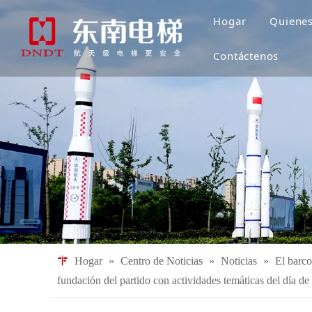
Hogar
Quiene
Contáctenos
Hogar
»
Centro de Noticias
»
Noticias
»
El barco
fundación del partido con actividades temáticas del día de l